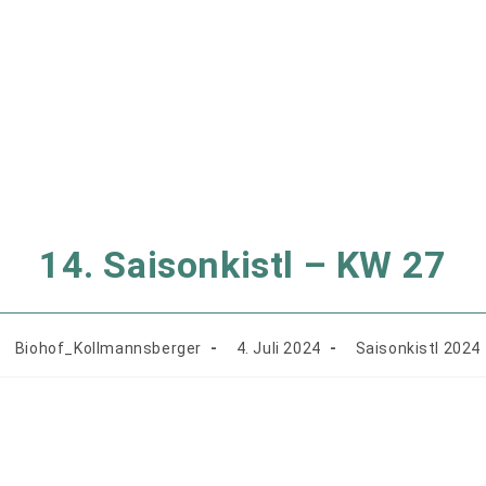
14. Saisonkistl – KW 27
Beitrags-
Beitrag
Beitrags-
Biohof_Kollmannsberger
4. Juli 2024
Saisonkistl 2024
Autor:
veröffentlicht:
Kategorie: