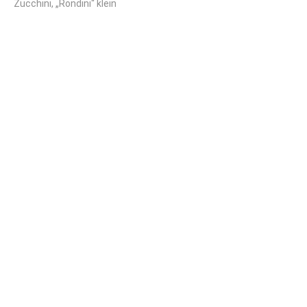
Zucchini, „Rondini“ klein
Großes Kisterl