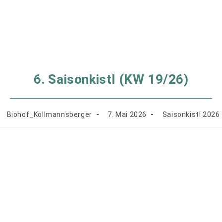
6. Saisonkistl (KW 19/26)
Beitrags-
Beitrag
Beitrags-
Biohof_Kollmannsberger
7. Mai 2026
Saisonkistl 2026
Autor:
veröffentlicht:
Kategorie: