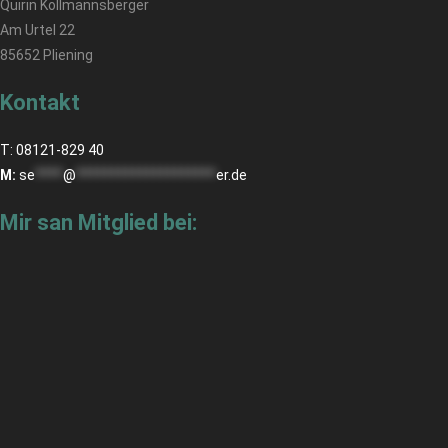
Quirin Kollmannsberger
Am Urtel 22
85652 Pliening
Kontakt
T: 08121-829 40
M:
se
****
@
********************
er.de
Mir san Mitglied bei: