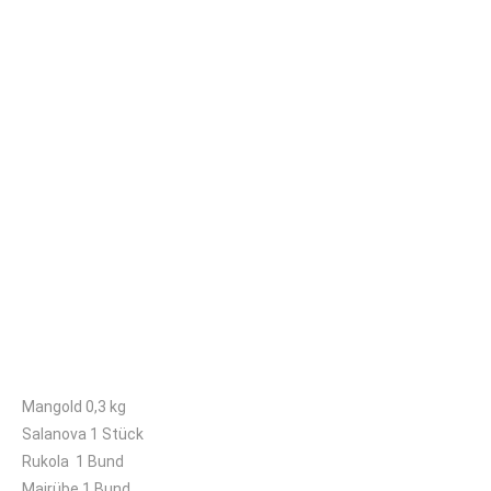
Kleines Kisterl
Mangold 0,3 kg
Salanova 1 Stück
Rukola 1 Bund
Mairübe 1 Bund