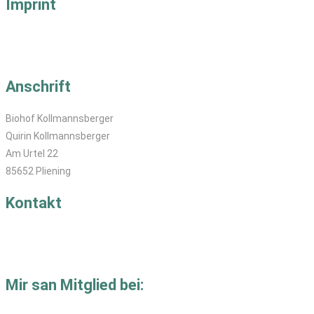
Imprint
Impressum
Datenschutz
Anschrift
Biohof Kollmannsberger
Quirin Kollmannsberger
Am Urtel 22
85652 Pliening
Kontakt
T: 08121-829 40
M:
se
****
@
********************
er.de
Mir san Mitglied bei: