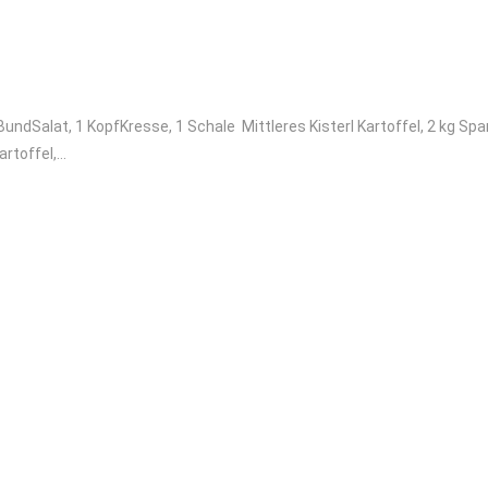
 BundSalat, 1 KopfKresse, 1 Schale Mittleres Kisterl Kartoffel, 2 kg Spar
artoffel,…