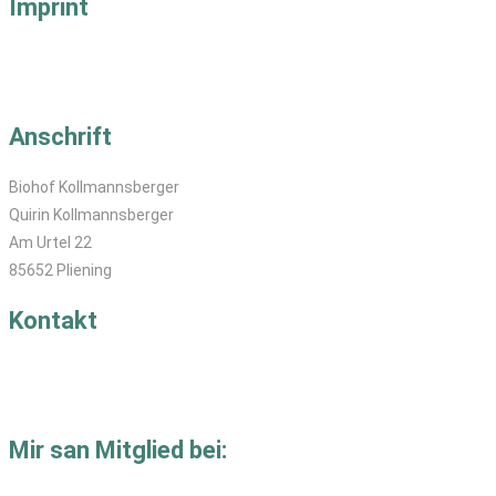
Imprint
Impressum
Datenschutz
Anschrift
Biohof Kollmannsberger
Quirin Kollmannsberger
Am Urtel 22
85652 Pliening
Kontakt
T: 08121-829 40
M:
se
****
@
********************
er.de
Mir san Mitglied bei: