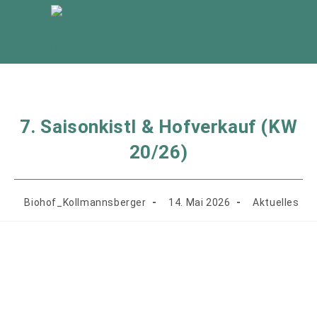
Zum
Inhalt
springen
7. Saisonkistl & Hofverkauf (KW
20/26)
Beitrags-
Beitrag
Beitrags-
Biohof_Kollmannsberger
14. Mai 2026
Aktuelles
Autor:
veröffentlicht:
Kategorie: