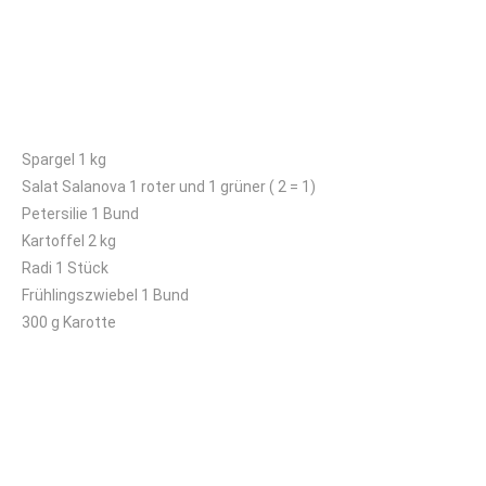
Mittleres Kisterl
Spargel 1 kg
Salat Salanova 1 roter und 1 grüner ( 2 = 1)
Petersilie 1 Bund
Kartoffel 2 kg
Radi 1 Stück
Frühlingszwiebel 1 Bund
300 g Karotte