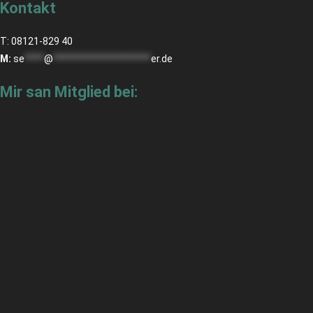
Kontakt
T: 08121-829 40
M:
se
****
@
********************
er.de
Mir san Mitglied bei: