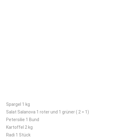
Großes Kisterl
Spargel 1 kg
Salat Salanova 1 roter und 1 grüner ( 2 = 1)
Petersilie 1 Bund
Kartoffel 2 kg
Radi 1 Stück