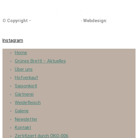
DE ÖKO 006
© Copyright
–
Kollmannsberger Biohof
-
Webdesign:
eigenartdigital.com
Instagram
Home
Grünes Brettl – Aktuelles
Über uns
Hofverkauf
Saisonkistl
Gärtnerei
Weidefleisch
Galerie
Newsletter
Kontakt
Zertifiziert durch ÖKO-006