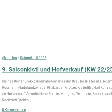
Aktuelles
/
Saisonkistl 2025
9. Saisonkistl und Hofverkauf (KW 22/2
Kleines KisterlBrokkoliKohlrabiRomanasalat Kräuter (Petersilie, Ros
Rosmarin)RadiBundzwiebel Rhabarber Großes KisterlBrokkoliKohlrab
im Hofverkauf Verschiedene Salate, Mangold, Petersilie, Schnittlauc
Radieserl Brokkoli,…
0 Kommentare