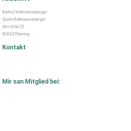
Biohof Kollmannsberger
Quirin Kollmannsberger
Am Urtel 22
85652 Pliening
Kontakt
T: 08121-829 40
M:
se
****
@
********************
er.de
Mir san Mitglied bei: