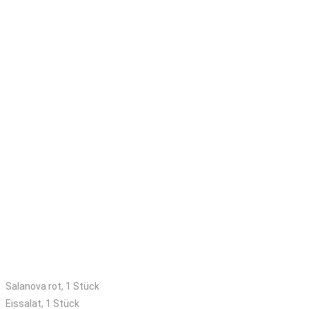
Mittleres Kisterl
Salanova rot, 1 Stück
Eissalat, 1 Stück