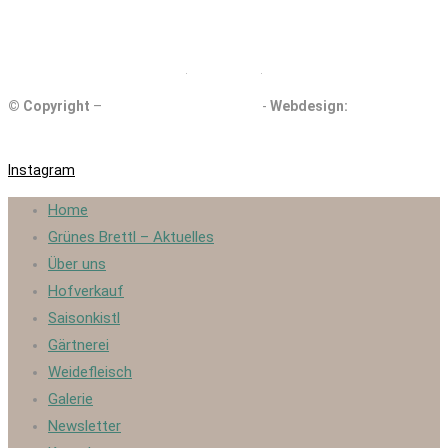
DE ÖKO 006
© Copyright
–
Kollmannsberger Biohof
-
Webdesign:
eigenartdigital.com
Instagram
Home
Grünes Brettl – Aktuelles
Über uns
Hofverkauf
Saisonkistl
Gärtnerei
Weidefleisch
Galerie
Newsletter