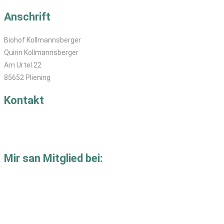
Anschrift
Biohof Kollmannsberger
Quirin Kollmannsberger
Am Urtel 22
85652 Pliening
Kontakt
T: 08121-829 40
M:
se
****
@
********************
er.de
Mir san Mitglied bei: