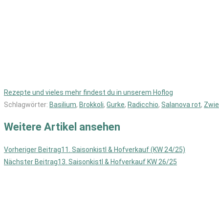
Rezepte und vieles mehr findest du in unserem Hoflog
Schlagwörter
:
Basilium
,
Brokkoli
,
Gurke
,
Radicchio
,
Salanova rot
,
Zwie
Weitere Artikel ansehen
Vorheriger Beitrag
11. Saisonkistl & Hofverkauf (KW 24/25)
Nächster Beitrag
13. Saisonkistl & Hofverkauf KW 26/25