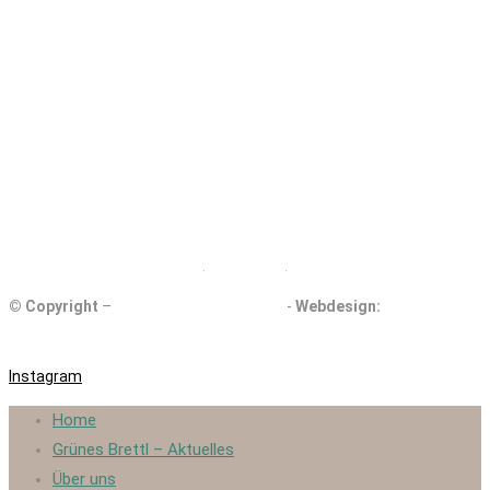
DE ÖKO 006
© Copyright
–
Kollmannsberger Biohof
-
Webdesign:
eigenartdigital.com
Instagram
Home
Grünes Brettl – Aktuelles
Über uns