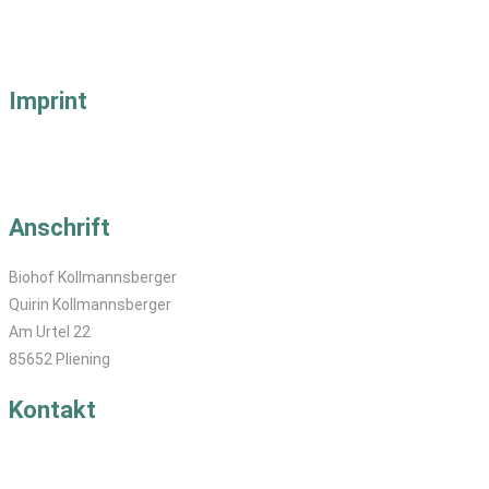
Imprint
Impressum
Datenschutz
Anschrift
Biohof Kollmannsberger
Quirin Kollmannsberger
Am Urtel 22
85652 Pliening
Kontakt
T: 08121-829 40
M:
se
****
@
********************
er.de