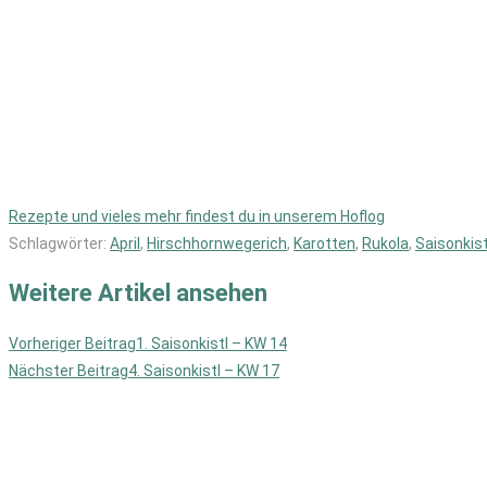
Rezepte und vieles mehr findest du in unserem Hoflog
Schlagwörter
:
April
,
Hirschhornwegerich
,
Karotten
,
Rukola
,
Saisonkist
Weitere Artikel ansehen
Vorheriger Beitrag
1. Saisonkistl – KW 14
Nächster Beitrag
4. Saisonkistl – KW 17