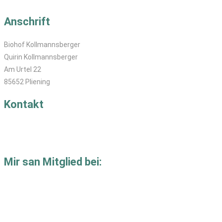
Anschrift
Biohof Kollmannsberger
Quirin Kollmannsberger
Am Urtel 22
85652 Pliening
Kontakt
T: 08121-829 40
M:
se
****
@
********************
er.de
Mir san Mitglied bei: