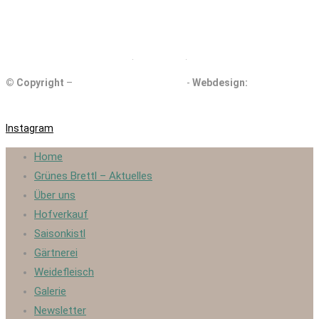
DE ÖKO 006
© Copyright
–
Kollmannsberger Biohof
-
Webdesign:
eigenartdigital.com
Instagram
Home
Grünes Brettl – Aktuelles
Über uns
Hofverkauf
Saisonkistl
Gärtnerei
Weidefleisch
Galerie
Newsletter